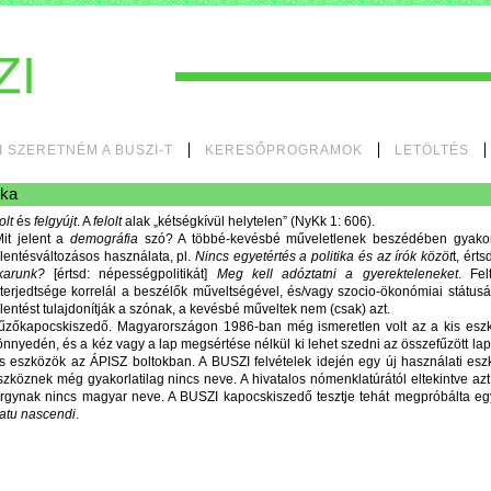
I SZERETNÉM A BUSZI-T
KERESŐPROGRAMOK
LETÖLTÉS
ika
olt
és
felgyújt
. A
felolt
alak „kétségkívül helytelen” (NyKk 1: 606).
it jelent a
demográfia
szó? A többé-kevésbé műveletlenek beszédében gyakori
elentésváltozásos használata, pl.
Nincs egyetértés a politika és az írók közöt
t, ért
karunk?
[értsd: népességpolitikát]
Meg kell adóztatni a gyerekteleneket
. Fel
lterjedtsége korrelál a beszélők műveltségével, és/vagy szocio-ökonómiai státus
elentést tulajdonítják a szónak, a kevésbé műveltek nem (csak) azt.
űzőkapocskiszedő. Magyarországon 1986-ban még ismeretlen volt az a kis eszk
önnyedén, és a kéz vagy a lap megsértése nélkül ki lehet szedni az összefűzött la
is eszközök az ÁPISZ boltokban. A BUSZI felvételek idején egy új használati esz
szköznek még gyakorlatilag nincs neve. A hivatalos nómenklatúrától eltekintve a
árgynak nincs magyar neve. A BUSZI kapocskiszedő tesztje tehát megpróbálta egy 
tatu nascendi
.