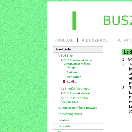
Tovább
a
tartalomhoz
|
Ugrás
a
navigációhoz
Bekezdések
FŐOLDAL
A BUSZI-RÓL
KUTATN
Navigáció
Lex
A BUSZI-ról
1.
fel
A BUSZI előmunkálatai
Vizsgálati kérdések
2.
M
Hangtan
j
Alaktan
a
Mondattan
e
Lexika
j
3.
T
Az interjúk felépítése
k
A BUSZI munkatársai
k
A BUSZI-2 technikai
feldolgozása
e
t
Kutatni szeretném a BUSZI-t
s
Keresőprogramok
Letöltés
Kapcsolat