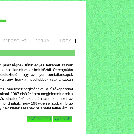
KAPCSOLAT
FÓRUM
HÍREK
Személyes
eszközök
 jelenségnek tűnik egyes felkapott szavak
sd: a politikusok és az írók között.
Demográfiát
tételezhető, hogy az ilyen pontatlanságok
ával, úgy, hogy a műveltebbek csak a szótári
öz, amelynek segítségével a tűzőkapcsokat
pokból. 1987 első felében megjelentek ezek a
köz elterjedésének elején tartunk, amikor az
zt mondhatjuk, hogy 1987-ben a szóban forgó
név kialakulásának pillanatát tetten érni
in
Dokumentummal
Továbbküldés
Nyomtatás
kapcsolatos
tevékenységek