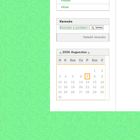
Fórum
Hírek
Keresés
Haladó keresés
«
2026 Augusztus
»
H
K
Sze
Cs
P
Szo
V
Augusztus
1
2
3
4
5
6
7
8
9
10
11
12
13
14
15
16
17
18
19
20
21
22
23
24
25
26
27
28
29
30
31