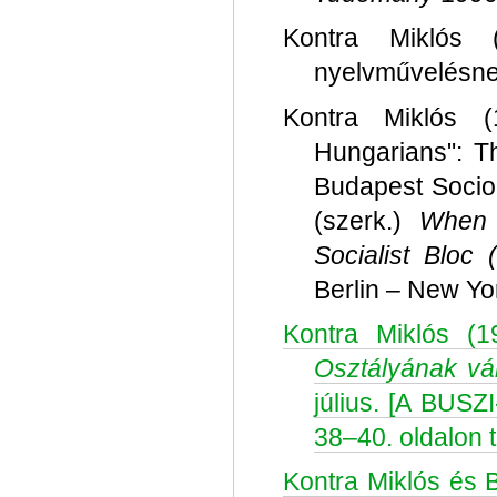
Kontra Miklós
nyelvművelésn
Kontra Miklós 
Hungarians": Th
Budapest Sociol
(szerk.)
When 
Socialist Bloc
Berlin – New Yo
Kontra Miklós (
Osztályának válo
július. [A BUSZ
38–40. oldalon t
Kontra Miklós és B