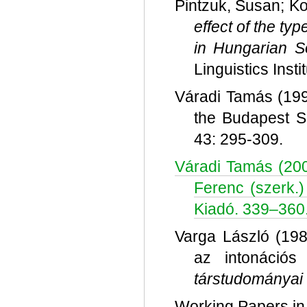
Pintzuk, Susan; Ko
effect of the ty
in Hungarian So
Linguistics Inst
Váradi Tamás (1995
the Budapest So
43: 295-309.
Váradi Tamás (2003
Ferenc (szerk.
Kiadó. 339–360
Varga László (19
az intonációs
társtudományai 
Working Papers in 