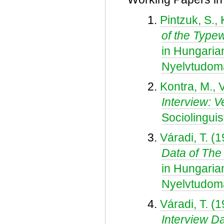
1.
Pintzuk, S.,
of the Type
in Hungaria
Nyelvtudomá
2.
Kontra, M., 
Interview: V
Sociolingui
3.
Váradi, T. (
Data of The 
in Hungaria
Nyelvtudomá
4.
Váradi, T. (
Interview D