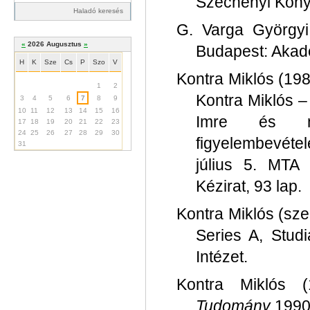
Széchényi Köny
Haladó keresés
G. Varga György
«
2026 Augusztus
»
Budapest: Akad
H
K
Sze
Cs
P
Szo
V
Kontra Miklós (19
Augusztus
1
2
Kontra Miklós 
3
4
5
6
7
8
9
10
11
12
13
14
15
16
Imre és má
17
18
19
20
21
22
23
24
25
26
27
28
29
30
figyelembevétel
31
július 5. MTA 
Kézirat, 93 lap.
Kontra Miklós (sze
Series A, Stud
Intézet.
Kontra Miklós (
Tudomány
1990