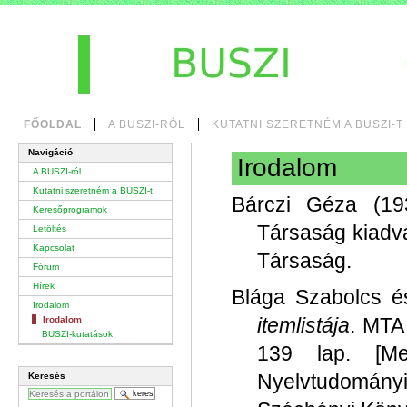
Tovább
a
tartalomhoz
|
Ugrás
a
navigációhoz
Bekezdések
FŐOLDAL
A BUSZI-RÓL
KUTATNI SZERETNÉM A BUSZI-T
Navigáció
Irodalom
A BUSZI-ról
Kutatni szeretném a BUSZI-t
Bárczi Géza (1
Keresőprogramok
Társaság kiadv
Letöltés
Kapcsolat
Társaság.
Fórum
Hírek
Blága Szabolcs é
Irodalom
itemlistája
. MTA 
Irodalom
BUSZI-kutatások
139 lap. [M
Nyelvtudomán
Keresés