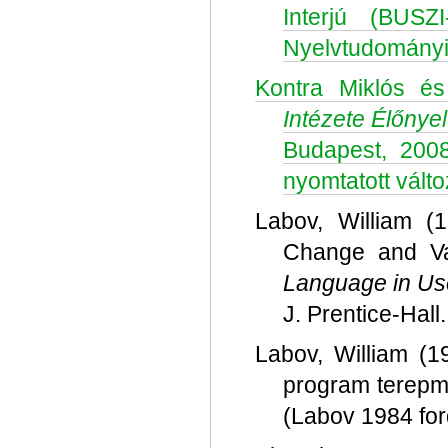
Interjú (BUSZ
Nyelvtudományi 
Kontra Miklós é
Intézete Élőnyel
Budapest, 2008
nyomtatott válto
Labov, William (1
Change and Var
Language in Use
J. Prentice-Hall
Labov, William (1
program terepm
(Labov 1984 for